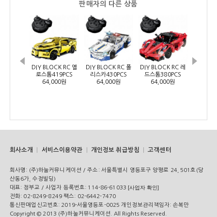
판매자의 다른 상품
DIY BLOCK RC 옐
DIY BLOCK RC 폴
DIY BLOCK RC 레
DIY BLO
로스톰419PCS
리스카430PCS
드스톰380PCS
프 53
64,000원
64,000원
64,000원
72,
회사소개
서비스이용약관
개인정보 취급방침
고객센터
회사명:
(주)하눌커뮤니케이션 /
주소:
서울특별시 영등포구 양평로 24, 501호(당
산동6가, 수정빌딩)
대표:
정부교 /
사업자 등록번호:
114-86-61033
[사업자 확인]
전화:
02-8249-8249
팩스:
02-6442-7470
통신판매업신고번호:
2019-서울영등포-0025
개인정보관리책임자:
손복만
Copyright © 2013 (주)하눌커뮤니케이션. All Rights Reserved.